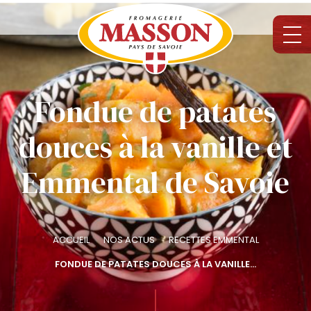
Fondue de patates
douces à la vanille et
Emmental de Savoie
ACCUEIL
NOS ACTUS
RECETTES EMMENTAL
FONDUE DE PATATES DOUCES À LA VANILLE...