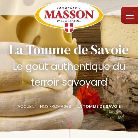
La Tomme de Savoie
Le goût authentique du
terroir savoyard
ACCUEIL
NOS FROMAGES
LA TOMME DE SAVOIE