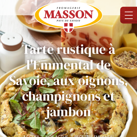
Tarte rustique à
l'Emmental de
Savoie, aux oignons,
champignons et
jambon
ACCUEIL
NOS ACTUS
RECETTES EMMENTAL