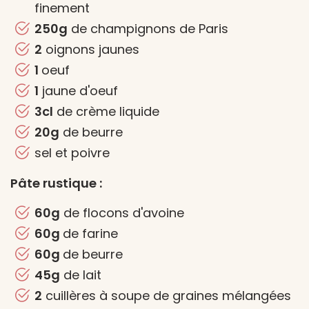
finement
250g
de champignons de Paris
2
oignons jaunes
1
oeuf
1
jaune d'oeuf
3cl
de crème liquide
20g
de beurre
sel et poivre
Pâte rustique :
60g
de flocons d'avoine
60g
de farine
60g
de beurre
45g
de lait
2
cuillères à soupe de graines mélangées