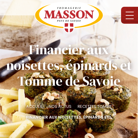
Financier aux
noisettes, épinards et
Tomme de Savoie
ACCUEIL
NOS ACTUS
RECETTES TOMME
FINANCIER AUX NOISETTES, ÉPINARDS ET...